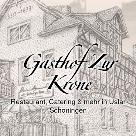
Gasthof Zur
Krone
Restaurant, Catering & mehr in Uslar
Schoningen