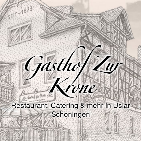
Gasthof Zur
Krone
Restaurant, Catering & mehr in Uslar
Schoningen